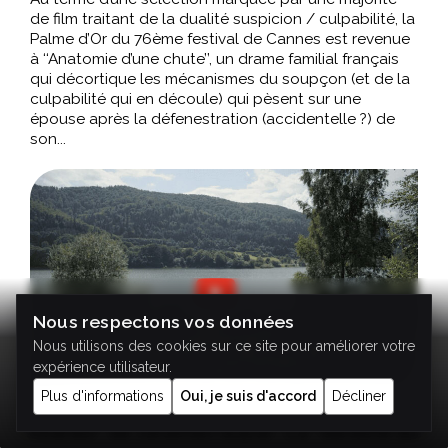
de film traitant de la dualité suspicion / culpabilité, la
Palme d’Or du 76ème festival de Cannes est revenue
à ‘‘Anatomie d’une chute’’, un drame familial français
qui décortique les mécanismes du soupçon (et de la
culpabilité qui en découle) qui pèsent sur une
épouse après la défenestration (accidentelle ?) de
son...
Nous respectons vos données
Nous utilisons des cookies sur ce site pour améliorer votre
expérience utilisateur.
Plus d'informations
Oui, je suis d'accord
Décliner
Festival de Cannes |
‘‘The zone of
interest’’ de Jonathan Glazer : La ‘‘banalité du