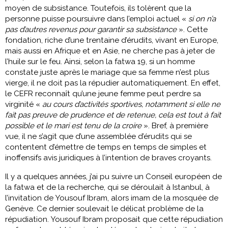
moyen de subsistance. Toutefois, ils tolèrent que la
personne puisse poursuivre dans l’emploi actuel «
si on n’a
pas d’autres revenus pour garantir sa subsistance
». Cette
fondation, riche d’une trentaine d’érudits, vivant en Europe,
mais aussi en Afrique et en Asie, ne cherche pas à jeter de
l’huile sur le feu. Ainsi, selon la fatwa 19, si un homme
constate juste après le mariage que sa femme n’est plus
vierge, il ne doit pas la répudier automatiquement. En effet,
le CEFR reconnaît qu’une jeune femme peut perdre sa
virginité «
au cours d’activités sportives, notamment si elle ne
fait pas preuve de prudence et de retenue, cela est tout à fait
possible et le mari est tenu de la croire
». Bref, à première
vue, il ne s’agit que d’une assemblée d’érudits qui se
contentent d’émettre de temps en temps de simples et
inoffensifs avis juridiques à l’intention de braves croyants.
Il y a quelques années, j’ai pu suivre un Conseil européen de
la fatwa et de la recherche, qui se déroulait à Istanbul, à
l’invitation de Yousouf Ibram, alors imam de la mosquée de
Genève. Ce dernier soulevait le délicat problème de la
répudiation. Yousouf Ibram proposait que cette répudiation