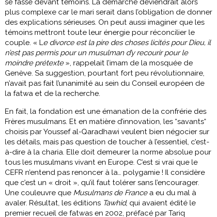
se fasse devant témoins. La démarche deviendrait alors
plus complexe car le mari serait dans l’obligation de donner
des explications sérieuses. On peut aussi imaginer que les
témoins mettront toute leur énergie pour réconcilier le
couple. « L
e divorce est la pire des choses licités pour Dieu, il
n’est pas permis pour un musulman d’y recourir pour le
moindre prétexte
», rappelait l’imam de la mosquée de
Genève. Sa suggestion, pourtant fort peu révolutionnaire,
n’avait pas fait l’unanimité au sein du Conseil européen de
la fatwa et de la recherche.
En fait, la fondation est une émanation de la confrérie des
Frères musulmans. Et en matière d’innovation, les “savants“
choisis par Youssef al-Qaradhawi veulent bien négocier sur
les détails, mais pas question de toucher à l’essentiel, c’est-
à-dire à la charia. Elle doit demeurer la norme absolue pour
tous les musulmans vivant en Europe. C’est si vrai que le
CEFR n’entend pas renoncer à la… polygamie ! Il considère
que c’est un « droit », qu’il faut tolérer sans l’encourager.
Une couleuvre que
Musulmans de France
a eu du mal à
avaler. Résultat, les éditions
Tawhid
, qui avaient édité le
premier recueil de fatwas en 2002, préfacé par Tariq