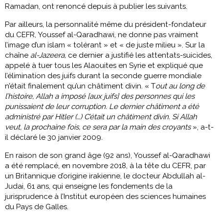
Ramadan, ont renoncé depuis à publier les suivants.
Par ailleurs, la personnalité même du président-fondateur
du CEFR, Youssef al-Qaradhawi, ne donne pas vraiment
l’image d’un islam « tolérant » et « de juste milieu ». Sur la
chaîne
al-Jazeera,
ce dernier a justifié les attentats-suicides,
appelé à tuer tous les Alaouites en Syrie et expliqué que
l’élimination des juifs durant la seconde guerre mondiale
n’était finalement qu’un châtiment divin. « T
out au long de
l’histoire, Allah a imposé [aux juifs] des personnes qui les
punissaient de leur corruption. Le dernier châtiment a été
administré par Hitler (…) C’était un châtiment divin. Si Allah
veut, la prochaine fois, ce sera par la main des croyants
», a-t-
il déclaré le 30 janvier 2009.
En raison de son grand âge (92 ans), Youssef al-Qaradhawi
a été remplacé, en novembre 2018, à la tête du CEFR, par
un Britannique d’origine irakienne, le docteur Abdullah al-
Judai, 61 ans, qui enseigne les fondements de la
jurisprudence à l’Institut européen des sciences humaines
du Pays de Galles.